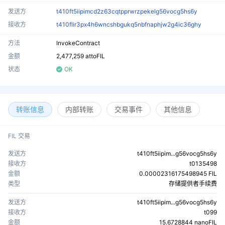
发送方
t410ft5iipimcd2z63cqtpprwrzpekelg56vocg5hs6y
接收方
t410flir3px4h6wncshbgukq5nbfnaphjw2g4ic36ghy
方法
InvokeContract
金额
2,477,259 attoFIL
状态
OK
转账信息
内部转账
交易事件
其他信息
FIL 交易
发送方
t410ft5iipim...g56vocg5hs6y
接收方
t0135498
金额
0.00002316175498945 FIL
类型
存储提供者手续费
发送方
t410ft5iipim...g56vocg5hs6y
接收方
t099
金额
15.6728844 nanoFIL