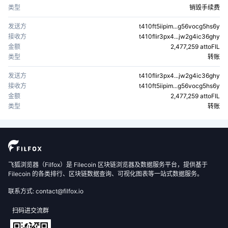
类型
销毁手续费
发送方
t410ft5iipim...g56vocg5hs6y
接收方
t410flir3px4...jw2g4ic36ghy
金额
2,477,259 attoFIL
类型
转账
发送方
t410flir3px4...jw2g4ic36ghy
接收方
t410ft5iipim...g56vocg5hs6y
金额
2,477,259 attoFIL
类型
转账
飞狐浏览器（Filfox）是 Filecoin 区块链浏览器及数据服务平台，提供基于
Filecoin 的各类排行、区块链数据查询、可视化图表等一站式数据服务。
联系方式: contact@filfox.io
扫码进交流群