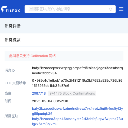
消息详情
消息概览
此消息只支持 Calibration 网络
bafy2bzacecpxzzwqcqglhrqsafrdfkniszdjcgds3qasdserq
消息ID
neohc3bbb234
0x989b1d1efbeb1e70c2f48121f9a3bf7652a525c726b86
ETH 交易哈希
1515265dc1bb35d87e6
高度
2987718
974475 Block Confirmations
时间
2025-09-04 03:52:00
bafy2bzacedfosvxrfzdnetndfresx7vxfhrotz5uj6vfoc5yf2y
g55pudqk36
所属区块
bafy2bzacea3qez46btscnystz2sl3obfqfuqtwfwlpthz73u
lgxk6zm3ojvmu