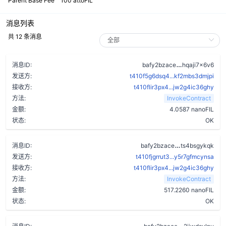
Parent Base Fee
100 attoFIL
消息列表
共 12 条消息
cfuxa35z2pn
消息ID:
bafy2bzace
hqaji7x6v6
发送方:
t410f5g6dsq4...kf2mbs3dmjpi
接收方:
t410flir3px4...jw2g4ic36ghy
方法:
InvokeContract
金额:
4.0587 nanoFIL
状态:
OK
d55ulkbcqwvt
消息ID:
bafy2bzace
ts4bsgykqk
发送方:
t410fjgrrut3...y5r7gfmcynsa
接收方:
t410flir3px4...jw2g4ic36ghy
方法:
InvokeContract
金额:
517.2260 nanoFIL
状态:
OK
dtvccj5xwm