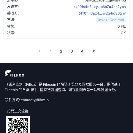
消息ID:
bafy2bzace
2jiwdsvlpu
发送方:
t410fs4n3kzy...b6p7u4ch2yba
接收方:
t410flir3px4...jw2g4ic36ghy
方法:
InvokeContract
金额:
0 FIL
状态:
OK
1
2
3
4
飞狐浏览器（Filfox）是 Filecoin 区块链浏览器及数据服务平台，提供基于
Filecoin 的各类排行、区块链数据查询、可视化图表等一站式数据服务。
联系方式: contact@filfox.io
扫码进交流群