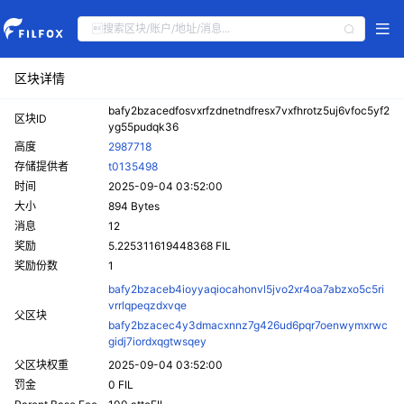
区块详情
bafy2bzacedfosvxrfzdnetndfresx7vxfhrotz5uj6vfoc5yf2
区块ID
yg55pudqk36
高度
2987718
存储提供者
t0135498
时间
2025-09-04 03:52:00
大小
894 Bytes
消息
12
奖励
5.225311619448368 FIL
奖励份数
1
bafy2bzaceb4ioyyaqiocahonvl5jvo2xr4oa7abzxo5c5ri
vrrlqpeqzdxvqe
父区块
bafy2bzacec4y3dmacxnnz7g426ud6pqr7oenwymxrwc
gidj7iordxqgtwsqey
父区块权重
2025-09-04 03:52:00
罚金
0 FIL