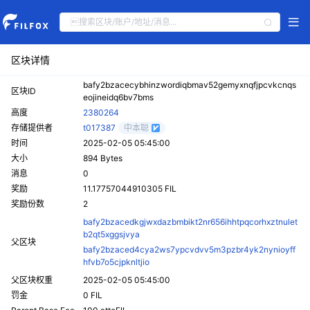
区块详情
bafy2bzacecybhinzwordiqbmav52gemyxnqfjpcvkcnqs
区块ID
eojineidq6bv7bms
高度
2380264
存储提供者
t017387
中本聪
时间
2025-02-05 05:45:00
大小
894 Bytes
消息
0
奖励
11.17757044910305 FIL
奖励份数
2
bafy2bzacedkgjwxdazbmbikt2nr656ihhtpqcorhxztnulet
b2qt5xggsjvya
父区块
bafy2bzaced4cya2ws7ypcvdvv5m3pzbr4yk2nynioyff
hfvb7o5cjpknltjio
父区块权重
2025-02-05 05:45:00
罚金
0 FIL