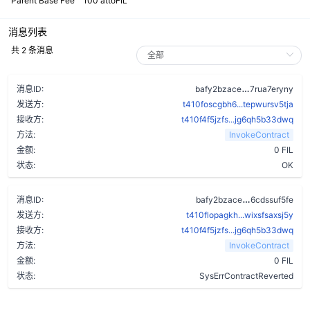
Parent Base Fee
100 attoFIL
消息列表
共 2 条消息
djjlj4gglpl
消息ID:
bafy2bzace
7rua7eryny
发送方:
t410foscgbh6...tepwursv5tja
接收方:
t410f4f5jzfs...jg6qh5b33dwq
方法:
InvokeContract
金额:
0 FIL
状态:
OK
affecksz6v
消息ID:
bafy2bzace
6cdssuf5fe
发送方:
t410flopagkh...wixsfsaxsj5y
接收方:
t410f4f5jzfs...jg6qh5b33dwq
方法:
InvokeContract
金额:
0 FIL
状态:
SysErrContractReverted