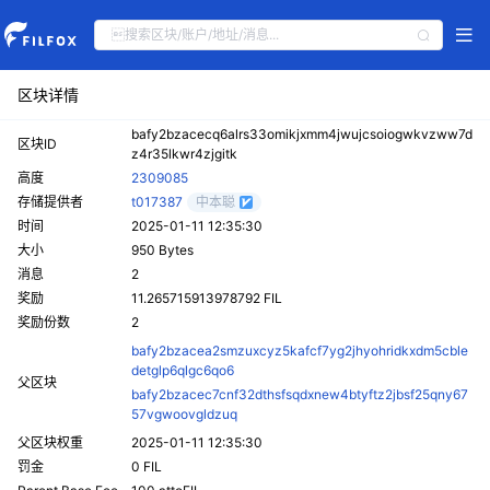
区块详情
bafy2bzacecq6alrs33omikjxmm4jwujcsoiogwkvzww7d
区块ID
z4r35lkwr4zjgitk
高度
2309085
存储提供者
t017387
中本聪
时间
2025-01-11 12:35:30
大小
950 Bytes
消息
2
奖励
11.265715913978792 FIL
奖励份数
2
bafy2bzacea2smzuxcyz5kafcf7yg2jhyohridkxdm5cble
detglp6qlgc6qo6
父区块
bafy2bzacec7cnf32dthsfsqdxnew4btyftz2jbsf25qny67
57vgwoovgldzuq
父区块权重
2025-01-11 12:35:30
罚金
0 FIL