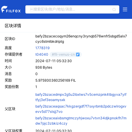
区块详情
bafy2bzacecoqym26enqcny3rynqb576wnfr5sbgd5alx7
区块ID
cyc6stmlbkdriptg
高度
1778319
存储提供者
t04040
#fil-venus-cn
时间
2024-07-11 05:32:30
大小
936 Bytes
消息
0
奖励
5.975930360256169 FIL
奖励份数
1
bafy2bzacedmpv2g5u2ibxtws7v5cemzpnk4tbgyva7ylf
tfyj3ef3eoamysxk
bafy2bzaceaqsac7kkgzergdf7f7sxyrbmb2pdczwlrogxv
父区块
evv5d77stsjj7vo
bafy2bzaceaixbsmgtmczyhjwoxu7vtvn34djkpnokfh7m
dw7pjc3zbkiz4czy
父区块权重
2024-07-11 05:32:30