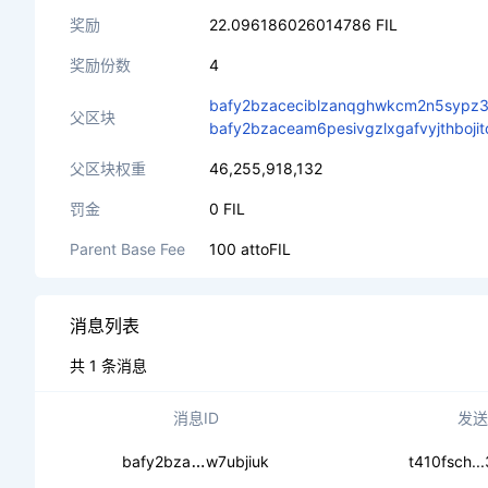
奖励
22.096186026014786 FIL
奖励份数
4
bafy2bzaceciblzanqghwkcm2n5sypz3
父区块
bafy2bzaceam6pesivgzlxgafvyjthboji
父区块权重
46,255,918,132
罚金
0 FIL
Parent Base Fee
100 attoFIL
消息列表
共 1 条消息
消息ID
发送
ceawpvw25jfnsumca2p6kuipdc4rjctl
bafy2bza
w7ubjiuk
t410fsch..