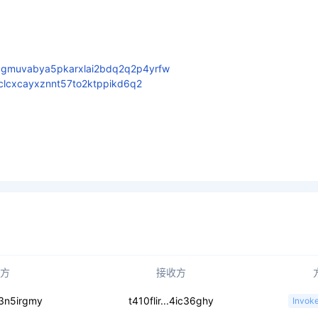
gmuvabya5pkarxlai2bdq2q2p4yrfw
tclcxcayxznnt57to2ktppikd6q2
方
接收方
ygsn6zcsja4eob
.3n5irgmy
t410flir...4ic36ghy
Invok