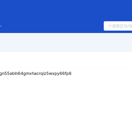
kgn55abln64gmxhacrqiz5wxpy66fp6