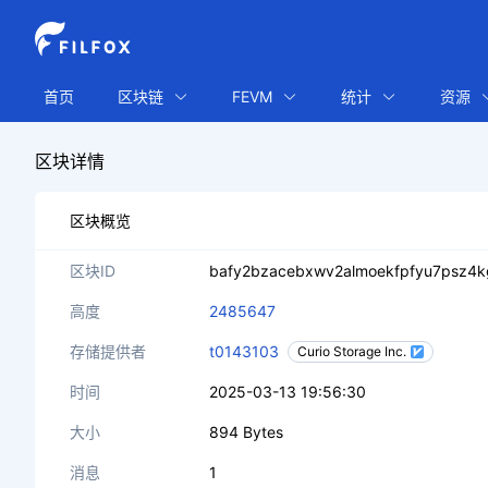
首页
区块链
FEVM
统计
资源
区块详情
区块概览
区块ID
bafy2bzacebxwv2almoekfpfyu7psz4
高度
2485647
存储提供者
t0143103
Curio Storage Inc.
时间
2025-03-13 19:56:30
大小
894 Bytes
消息
1