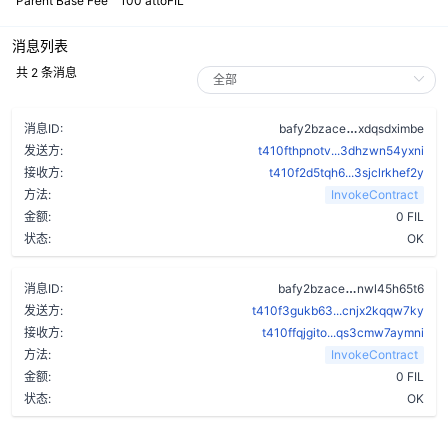
Parent Base Fee
100 attoFIL
消息列表
共 2 条消息
csxkrbqxhch
消息ID:
bafy2bzace
xdqsdximbe
发送方:
t410fthpnotv...3dhzwn54yxni
接收方:
t410f2d5tqh6...3sjclrkhef2y
方法:
InvokeContract
金额:
0 FIL
状态:
OK
bqtdikiotzvd
消息ID:
bafy2bzace
nwl45h65t6
发送方:
t410f3gukb63...cnjx2kqqw7ky
接收方:
t410ffqjgito...qs3cmw7aymni
方法:
InvokeContract
金额:
0 FIL
状态:
OK