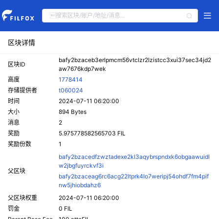
区块详情
bafy2bzaceb3erlpmcm56vtclzr2lzistcc3xui37sec34jd2
区块ID
aw7676kdp7wek
高度
1778414
存储提供者
t060024
时间
2024-07-11 06:20:00
大小
894 Bytes
消息
2
奖励
5.975778582565703 FIL
奖励份数
1
bafy2bzacedfzwztadexe2kl3aqybrspndxk6obgaawuidl
w2jbgfuyrckvf3i
父区块
bafy2bzaceag6rc6acg22ltprk4lo7weripj54ohdf7fm4pif
nw5jhiobdahz6
父区块权重
2024-07-11 06:20:00
罚金
0 FIL