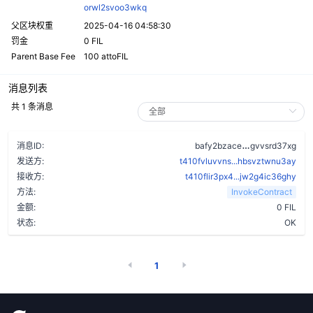
orwl2svoo3wkq
父区块权重
2025-04-16 04:58:30
罚金
0 FIL
Parent Base Fee
100 attoFIL
消息列表
共 1 条消息
a5bw3y62jy3
消息ID:
bafy2bzace
gvvsrd37xg
发送方:
t410fvluvvns...hbsvztwnu3ay
接收方:
t410flir3px4...jw2g4ic36ghy
方法:
InvokeContract
金额:
0 FIL
状态:
OK
1