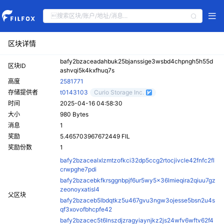
区块详情
bafy2bzaceadahbuk25bjanssige3wsbd4chpngh5h55d
区块ID
ashvqi5k4kxfhuq7s
高度
2581771
存储提供者
t0143103
Curio Storage Inc.
时间
2025-04-16 04:58:30
大小
980 Bytes
消息
1
奖励
5.465703967672449 FIL
奖励份数
1
bafy2bzacealxlzmtzofkci32dp5ccg2rtocjivcle42fnfc2fl
crwpghe7pdi
bafy2bzacebkfkrsggnbpjf6ur5wy5x36lmieqira2qiuu7gz
zeonoyxatisl4
父区块
bafy2bzaceb5lbdqtkz5u467gvu3ngw3ojesse5bsn2u4s
qf3xovofbhcpfe42
bafy2bzacec5t6lnszdjzragyiaynjkz2js24wfv6wftv62f4