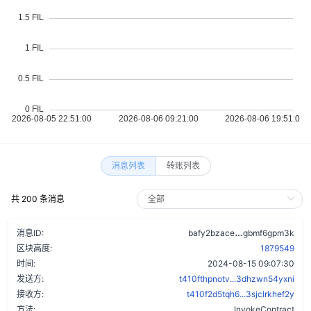
消息列表
转账列表
共 200 条消息
dytibaofg3umv
消息ID:
bafy2bzace
gbmf6gpm3k
区块高度:
1879549
时间:
2024-08-15 09:07:30
发送方:
t410fthpnotv...3dhzwn54yxni
接收方:
t410f2d5tqh6...3sjclrkhef2y
方法:
InvokeContract