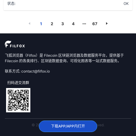
状态:
OK
1
2
3
4
67
飞狐浏览器（Filfox）是 Filecoin 区块链浏览器及数据服务平台，提供基于
Filecoin 的各类排行、区块链数据查询、可视化图表等一站式数据服务。
联系方式: contact@filfox.io
扫码进交流群
© 2020 FilFox Project. All Rights Reserved.
下载APP/APP内打开
沪ICP备2024102876号-1