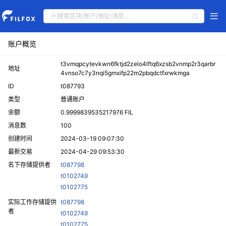
账户概览
t3vmqpcytevkwn6fktjd2zelo4lftq6xzsb2vnmp2r3qarbr
地址
4vnso7c7y3nqi5gmxifp22m2pbqdctfxrwkmga
ID
t087793
类型
普通账户
余额
0.9999839535217976 FIL
消息数
100
创建时间
2024-03-19 09:07:30
最新交易
2024-04-29 09:53:30
名下存储提供者
t087798
t0102749
t0102775
实际工作存储提供
t087798
者
t0102749
t0102775