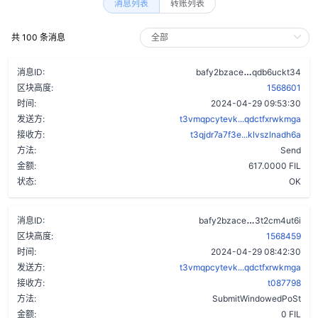
消息列表
转账列表
共 100 条消息
a5goiktm6fjw
消息ID:
bafy2bzace
qdb6uckt34
区块高度:
1568601
时间:
2024-04-29 09:53:30
发送方:
t3vmqpcytevk...qdctfxrwkmga
接收方:
t3qjdr7a7f3e...klvszlnadh6a
方法:
Send
金额:
617.0000 FIL
状态:
OK
bjcaw2yyvwb
消息ID:
bafy2bzace
3t2cm4ut6i
区块高度:
1568459
时间:
2024-04-29 08:42:30
发送方:
t3vmqpcytevk...qdctfxrwkmga
接收方:
t087798
方法:
SubmitWindowedPoSt
金额:
0 FIL