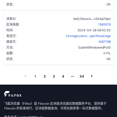
状态:
OK
ah7efe3gfpd
消息ID:
bafy2bzace
x2kdqi7qeo
区块高度:
1565579
时间:
2024-04-28 08:42:30
发送方:
t3vmqpcytevk...qdctfxrwkmga
接收方:
t087798
方法:
SubmitWindowedPoSt
金额:
0 FIL
状态:
OK
1
2
3
4
34
飞狐浏览器（Filfox）是 Filecoin 区块链浏览器及数据服务平台，提供基于
Filecoin 的各类排行、区块链数据查询、可视化图表等一站式数据服务。