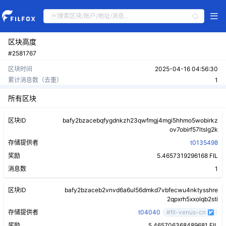
区块高度
#2581767
区块时间
2025-04-16 04:56:30
累计消息数（去重）
1
所有区块
区块ID
bafy2bzacebqfygdnkzh23qwfmgj4mgi5hhmo5wobirkz
ov7obirf57ltslg2k
存储提供者
t0135498
奖励
5.4657319296168 FIL
消息数
1
区块ID
bafy2bzaceb2vnvd6a6ul56dmkd7vbfecwu4nktysshre
2qpxrh5xxolqb2sti
存储提供者
t04040
#fil-venus-cn
奖励
5.465706368489681 FIL