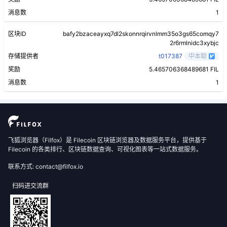
消息数
1
区块ID
bafy2bzaceayxq7dl2skonnrqirvnlmm35o3gs65comqy7
2r6rmlnidc3xybjc
存储提供者
t017387
中本聪
奖励
5.465706368489681 FIL
消息数
1
飞狐浏览器（Filfox）是 Filecoin 区块链浏览器及数据服务平台，提供基于
Filecoin 的各类排行、区块链数据查询、可视化图表等一站式数据服务。
联系方式: contact@filfox.io
扫码进交流群