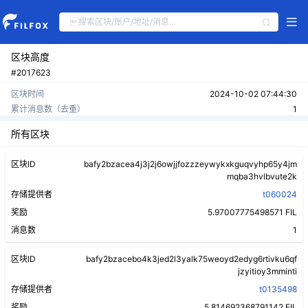
区块高度
#2017623
区块时间
2024-10-02 07:44:30
累计消息数（去重）
1
所有区块
区块ID
bafy2bzacea4j3j2j6owjjfozzzeywykxkguqvyhp65y4jm
mqba3hvlbvute2k
存储提供者
t060024
奖励
5.97007775498571 FIL
消息数
1
区块ID
bafy2bzacebo4k3jed2l3yalk75weoyd2edyg6rtivku6qf
jzyitioy3mminti
存储提供者
t0135498
奖励
5.814692368791142 FIL