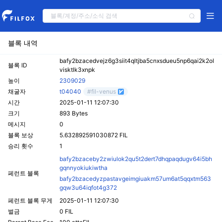
블록 내역
bafy2bzacedvejz6g3siit4qltjba5cnxsdueu5np6qai2k2ol
블록 ID
visktlk3xnpk
높이
2309029
채굴자
t04040
#fil-venus
시간
2025-01-11 12:07:30
크기
893 Bytes
메시지
0
블록 보상
5.632892591030872 FIL
승리 횟수
1
bafy2bzaceby2zwiulok2qu5t2dert7dhqpaqdugv64i5bh
gqnnyokiukiwtha
페런트 블록
bafy2bzacedyzpastavgeimgiuakm57um6at5qqxtm563
gqw3u64iqfot4g372
페런트 블록 무게
2025-01-11 12:07:30
벌금
0 FIL