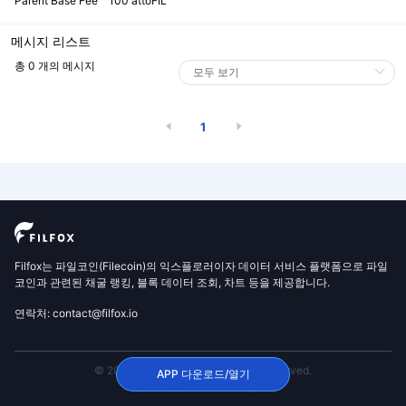
Parent Base Fee
100 attoFIL
메시지 리스트
총 0 개의 메시지
1
Filfox는 파일코인(Filecoin)의 익스플로러이자 데이터 서비스 플랫폼으로 파일
코인과 관련된 채굴 랭킹, 블록 데이터 조회, 차트 등을 제공합니다.
연락처: contact@filfox.io
© 2020 FilFox Project. All Rights Reserved.
APP 다운로드/열기
沪ICP备2024102876号-1