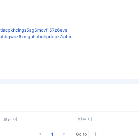
tiacpkhcings5ag6mcvfll57z6eve
vx3ahbqwcz6xmghhbbqlrpdqoz7q4m
보낸 이
받는 이
1
Go to