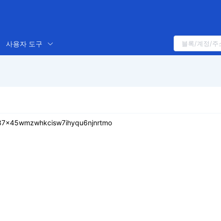
사용자 도구
q37x45wmzwhkcisw7ihyqu6njnrtmo