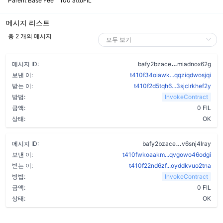
Parent Base Fee
100 attoFIL
메시지 리스트
총 2 개의 메시지
crd7tdb65d2v
메시지 ID:
bafy2bzace
miadnox62g
보낸 이:
t410f34oiawk...qqziqdwosjqi
받는 이:
t410f2d5tqh6...3sjclrkhef2y
방법:
InvokeContract
금액:
0 FIL
상태:
OK
duqo3b4bsg
메시지 ID:
bafy2bzace
v6snj4lray
보낸 이:
t410fwkoaakm...qvgowo46odgi
받는 이:
t410f22nd6zf...oyddkvuo2tna
방법:
InvokeContract
금액:
0 FIL
상태:
OK