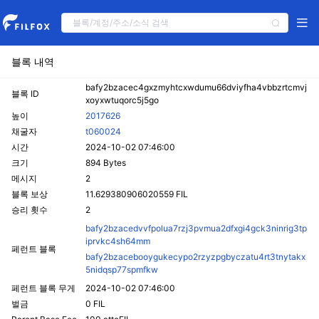
블록 내역
bafy2bzacec4gxzmyhtcxwdumu66dviyfha4vbbzrtcmvj
블록 ID
xoyxwtuqorc5j5go
높이
2017626
채굴자
t060024
시간
2024-10-02 07:46:00
크기
894 Bytes
메시지
2
블록 보상
11.629380906020559 FIL
승리 횟수
2
bafy2bzacedvvfpolua7rzj3pvmua2dfxgi4gck3ninrig3tp
iprvkc4sh64mm
페런트 블록
bafy2bzacebooygukecypo2rzyzpgbyczatu4rt3tnytakx
5nidqsp77spmfkw
페런트 블록 무게
2024-10-02 07:46:00
벌금
0 FIL