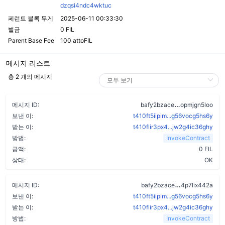
dzqsi4ndc4wktuc
페런트 블록 무게
2025-06-11 00:33:30
벌금
0 FIL
Parent Base Fee
100 attoFIL
메시지 리스트
총 2 개의 메시지
bn3h5yfiu464
메시지 ID:
bafy2bzace
opmjgn5loo
보낸 이:
t410ft5iipim...g56vocg5hs6y
받는 이:
t410flir3px4...jw2g4ic36ghy
방법:
InvokeContract
금액:
0 FIL
상태:
OK
b2zvwn7ru4t
메시지 ID:
bafy2bzace
4p7lix442a
보낸 이:
t410ft5iipim...g56vocg5hs6y
받는 이:
t410flir3px4...jw2g4ic36ghy
방법:
InvokeContract