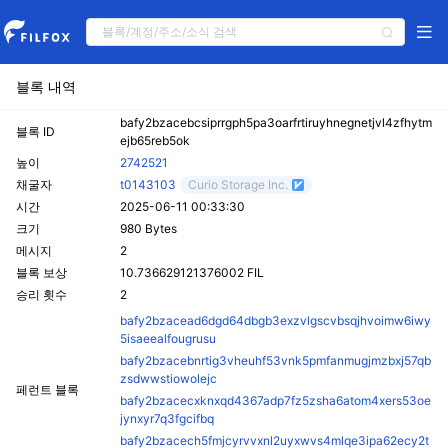
블록 내역
bafy2bzacebcsiprrgph5pa3oarfrtiruyhnegnetjvl4zfhytm
블록 ID
ejb65reb5ok
높이
2742521
채굴자
t0143103
Curio Storage Inc.
시간
2025-06-11 00:33:30
크기
980 Bytes
메시지
2
블록 보상
10.736629121376002 FIL
승리 횟수
2
bafy2bzacead6dgd64dbgb3exzvlgscvbsqjhvoimw6iwy
5isaeealfougrusu
bafy2bzacebnrtig3vheuhf53vnk5pmfanmugjmzbxj57qb
zsdwwstiowolejc
페런트 블록
bafy2bzacecxknxqd4367adp7fz5zsha6atom4xers53oe
jynxyr7q3fgcifbq
bafy2bzacech5fmjcyrvvxnl2uyxwvs4mlqe3ipa62ecy2t