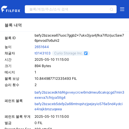
블록 내역
bafy2bzacea67iuoc7ggb2x7ukx3jya4jfka7iflzrjuc5aw7
블록 ID
6pnvod7o6uhi2
높이
2651644
채굴자
t0143103
Curio Storage Inc.
시간
2025-05-10 11:15:00
크기
894 Bytes
메시지
1
블록 보상
10.844987712335493 FIL
승리 횟수
2
bafy2bzacedkhbf4gvveycrcw6rndmwu6cakqcgd7min3
exwva7cfnjya5ttg4
페런트 블록
bafy2bzaceb5dxfp2a66mtnqshzjpejeyio576a5nd4ydci
e4rajkbrszuqeea
페런트 블록 무게
2025-05-10 11:15:00
벌금
0 FIL