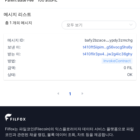
Parent Base Fee
100 attoFIL
메시지 리스트
총 1 개의 메시지
a3dpinjivmed4
메시지 ID:
bafy2bzace
ypdy3zmchg
보낸 이:
t410ft5iipim...g56vocg5hs6y
받는 이:
t410flir3px4...jw2g4ic36ghy
방법:
InvokeContract
금액:
0 FIL
상태:
OK
1
Filfox는 파일코인(Filecoin)의 익스플로러이자 데이터 서비스 플랫폼으로 파일
코인과 관련된 채굴 랭킹, 블록 데이터 조회, 차트 등을 제공합니다.