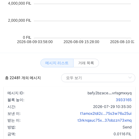
메시지 리스트
거래 목록
총 22481 개의 메시지
bq44gh663ca
메시지 ID:
bafy2bzace
vrlsgmxxyq
블록 높이:
3933165
시간:
2026-07-29 10:35:30
보낸 이:
t1amox2ldi2c...75s3w76u25ui
받는 이:
t3rknqauc75x...37obzzn73xmq
방법:
Send
금액:
0.0116 FIL