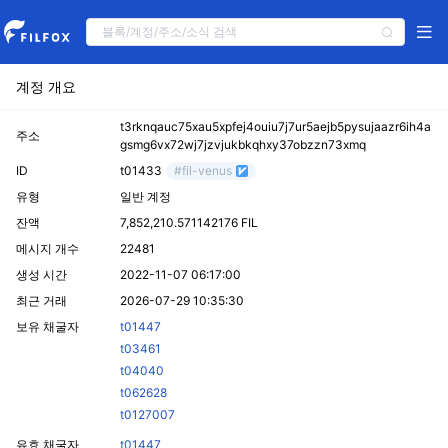
계정 개요
t3rknqauc75xau5xpfej4ouiu7j7ur5aejb5pysujaazr6ih4a
주소
gsmg6vx72wj7jzvjukbkqhxy37obzzn73xmq
ID
t01433
#fil-venus
유형
일반 계정
잔액
7,852,210.571142176 FIL
메시지 개수
22481
생성 시간
2022-11-07 06:17:00
최근 거래
2026-07-29 10:35:30
보유 채굴자
t01447
t03461
t04040
t062628
t0127007
유효 채굴자
t01447