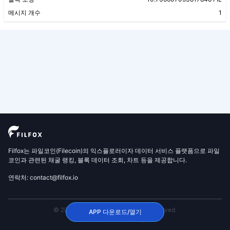
메시지 개수
1
Filfox는 파일코인(Filecoin)의 익스플로러이자 데이터 서비스 플랫폼으로 파일
코인과 관련된 채굴 랭킹, 블록 데이터 조회, 차트 등을 제공합니다.
연락처: contact@filfox.io
© 2020 FilFox Project. All Rights Reserved.
APP 다운로드/열기
沪ICP备2024102876号-1