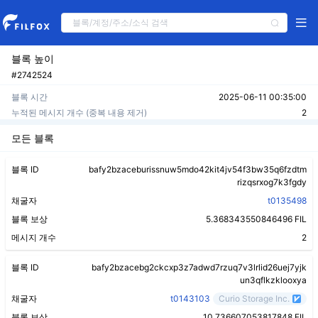
블록 높이
#2742524
블록 시간
2025-06-11 00:35:00
누적된 메시지 개수 (중복 내용 제거)
2
모든 블록
블록 ID
bafy2bzaceburissnuw5mdo42kit4jv54f3bw35q6fzdtm
rizqsrxog7k3fgdy
채굴자
t0135498
블록 보상
5.368343550846496 FIL
메시지 개수
2
블록 ID
bafy2bzacebg2ckcxp3z7adwd7rzuq7v3lrlid26uej7yjk
un3qflkzklooxya
채굴자
t0143103
Curio Storage Inc.
블록 보상
10.736607053817848 FIL