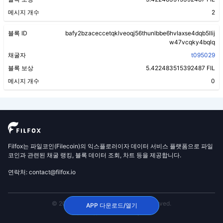
메시지 개수
2
블록 ID
bafy2bzaceccetqklveoqj56thunlbbe6hvlaxse4dqb5llij
w47vcqky4bqlq
채굴자
t095029
블록 보상
5.422483515392487 FIL
메시지 개수
0
Filfox는 파일코인(Filecoin)의 익스플로러이자 데이터 서비스 플랫폼으로 파일
코인과 관련된 채굴 랭킹, 블록 데이터 조회, 차트 등을 제공합니다.
연락처: contact@filfox.io
© 2020 FilFox Project. All Rights Reserved.
APP 다운로드/열기
沪ICP备2024102876号-1