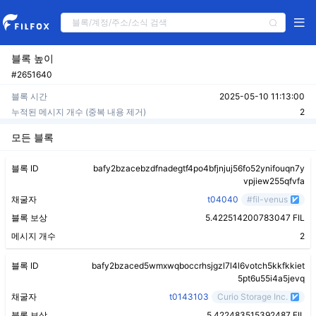
블록 높이
#2651640
블록 시간
2025-05-10 11:13:00
누적된 메시지 개수 (중복 내용 제거)
2
모든 블록
블록 ID
bafy2bzacebzdfnadegtf4po4bfjnjuj56fo52ynifouqn7y
vpjiew255qfvfa
채굴자
t04040
#fil-venus
블록 보상
5.422514200783047 FIL
메시지 개수
2
블록 ID
bafy2bzaced5wmxwqboccrhsjgzl7l4l6votch5kkfkkiet
5pt6u55i4a5jevq
채굴자
t0143103
Curio Storage Inc.
블록 보상
5.422483515392487 FIL