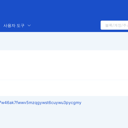
사용자 도구
3z7w46ak7fwwv5mzqgywst6cuywu3pycgmy