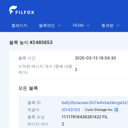
홈페이지
블록체인
FEVM
통계량
블록 높이 #2485653
블록 시간
2025-03-13 19:59:30
누적된 메시지 개수 (중복 내용
2
제거)
모든 블록
블록 ID
bafy2bzaceac2ni7w4xbezlecga
채굴자
t0143103
Curio Storage Inc.
블록 보상
11.117916426261422 FIL
메시지 개수
2