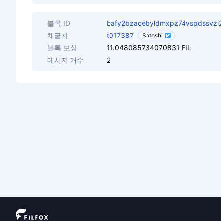
블록 ID
bafy2bzacebyldmxpz74vspdssvzi
채굴자
t017387
Satoshi
블록 보상
11.048085734070831 FIL
메시지 개수
2