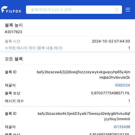
블록 높이
#2017623
블록 시간
2024-10-02 07:44:30
누적된 메시지 개수 (중복 내용 제거)
1
모든 블록
블록 ID
bafy2bzacea4j3j2j6owjjfozzzeywykxkguqvyhp65y4jm
mqba3hvlbvute2k
채굴자
t060024
블록 보상
5.97007775498571 FIL
메시지 개수
1
블록 ID
bafy2bzacebo4k3jed2l3yalk75weoyd2edyg6rtivku6qf
jzyitioy3mminti
채굴자
t0135498
블록 보상
5.814692368791142 FIL