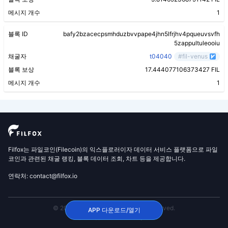
메시지 개수
1
블록 ID
bafy2bzacecpsmhduzbvvpape4jhn5lfrjhv4pqueuvsvfh
5zappultuleooiu
채굴자
t04040
#fil-venus
블록 보상
17.444077106373427 FIL
메시지 개수
1
Filfox는 파일코인(Filecoin)의 익스플로러이자 데이터 서비스 플랫폼으로 파일
코인과 관련된 채굴 랭킹, 블록 데이터 조회, 차트 등을 제공합니다.
연락처: contact@filfox.io
© 2020 FilFox Project. All Rights Reserved.
APP 다운로드/열기
沪ICP备2024102876号-1