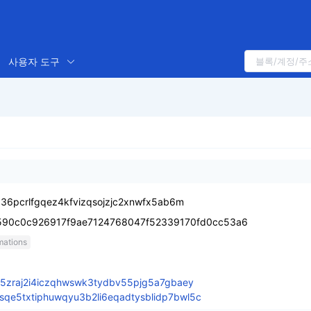
사용자 도구
z36pcrlfgqez4kfvizqsojzjc2xnwfx5ab6m
90c0c926917f9ae7124768047f52339170fd0cc53a6
mations
z5zraj2i4iczqhwswk3tydbv55pjg5a7gbaey
qe5txtiphuwqyu3b2li6eqadtysblidp7bwl5c