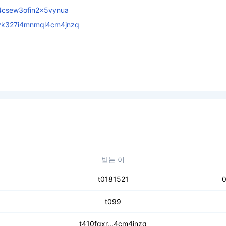
d4csew3ofin2x5vynua
vk327i4mnmql4cm4jnzq
받는 이
t0181521
0
t099
t410fqxr...4cm4jnzq