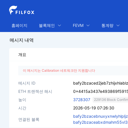
홈페이지
블록체인
FEVM
통계량
메시지 내역
개요
이 메시지는 Calibration 네트워크만 지원합니다
메시지 ID
bafy2bzaced2jeb7zhijxhlabl
ETH 트랜잭션 해시
0x4415a3437e493869f5915
높이
3728307
229136 Block Confir
시간
2026-05-19 07:26:30
bafy2bzacebnuxyxnwlyhlplj
연결된 블록
bafy2bzaceabxdmahm55vl3s