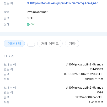
받는 이
t410fqxrwnt452lak4n7jmpmvk327i4mnmql4cm4jnzq
방법
InvokeContract
금액
0 FIL
상태
OK
거래내역
거래 이벤트
기타
FIL 거래
보내는 이
t410fxtprxxa...ofin2x5vynua
받는 이
t0143103
금액
0.000025390626172038 FIL
유형
마이너 수수료
보내는 이
t410fxtprxxa...ofin2x5vynua
받는 이
t099
금액
12.3548606 nanoFIL
유형
소각 수수료