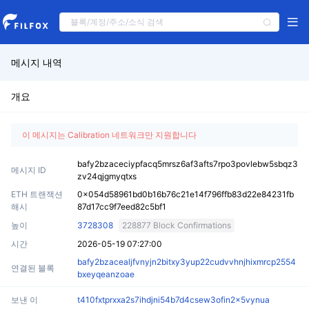
메시지 내역
개요
이 메시지는 Calibration 네트워크만 지원합니다
bafy2bzaceciypfacq5mrsz6af3afts7rpo3povlebw5sbqz3
메시지 ID
zv24qjgmyqtxs
ETH 트랜잭션
0x054d58961bd0b16b76c21e14f796ffb83d22e84231fb
해시
87d17cc9f7eed82c5bf1
높이
3728308
228877 Block Confirmations
시간
2026-05-19 07:27:00
bafy2bzacealjfvnyjn2bitxy3yup22cudvvhnjhixmrcp2554
연결된 블록
bxeyqeanzoae
보낸 이
t410fxtprxxa2s7ihdjni54b7d4csew3ofin2x5vynua