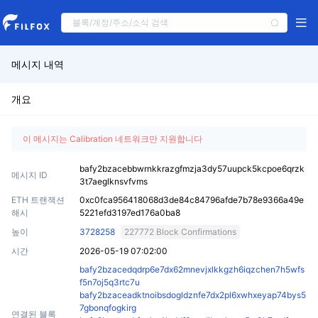
메시지 내역
개요
이 메시지는 Calibration 네트워크만 지원합니다
bafy2bzacebbwrnkkrazgfmzja3dy57uupck5kcpoe6qrzk
메시지 ID
3t7aeglknsvfvms
ETH 트랜잭션
0xc0fca956418068d3de84c84796afde7b78e9366a49e
해시
5221efd3197ed176a0ba8
높이
3728258
227772 Block Confirmations
시간
2026-05-19 07:02:00
bafy2bzacedqdrp6e7dx62mnevjxlkkgzh6iqzchen7h5wfs
f5n7oj5q3rtc7u
bafy2bzaceadktnoibsdogldznfe7dx2pl6xwhxeyap74bys5
7gbonqfogkirg
연결된 블록