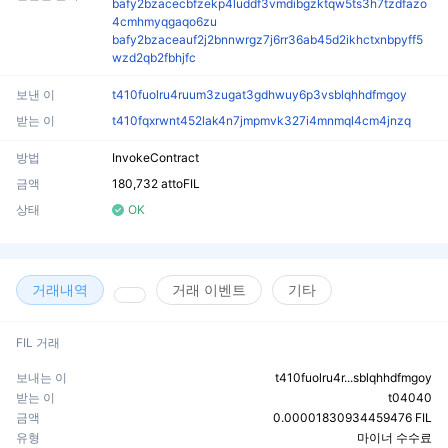
bafy2bzacecbfzekp4luddf3vmdibgzktqw5ts3h7tzdfazo
4cmhmyqgaqo6zu
bafy2bzaceauf2j2bnnwrgz7j6rr36ab45d2ikhctxnbpyff5
wzd2qb2fbhjfc
보낸 이
t410fuolru4ruum3zugat3gdhwuy6p3vsblqhhdfmgoy
받는 이
t410fqxrwnt452lak4n7jmpmvk327i4mnmql4cm4jnzq
방법
InvokeContract
금액
180,732 attoFIL
상태
OK
거래내역
거래 이벤트
기타
FIL 거래
보내는 이
t410fuolru4r...sblqhhdfmgoy
받는 이
t04040
금액
0.00001830934459476 FIL
유형
마이너 수수료