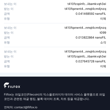
보내는 이
t410fzopinfc...iibamkvqh3ei
받는 이
t410fqxrwnt4...nmql4cm4jnzq
금액
0.041468592 nanoFIL
유형
이체
보내는 이
t410fqxrwnt4...nmql4cm4jnzq
받는 이
t099
금액
0.013822864 nanoFIL
유형
소각
보내는 이
t410fqxrwnt4...nmql4cm4jnzq
받는 이
t410fzopinfc...iibamkvqh3ei
금액
0.027645728 nanoFIL
유형
이체
Filfox는 파일코인(Filecoin)의 익스플로러이자 데이터 서비스 플랫폼으로 파일
코인과 관련된 채굴 랭킹, 블록 데이터 조회, 차트 등을 제공합니다.
연락처: contact@filfox.io