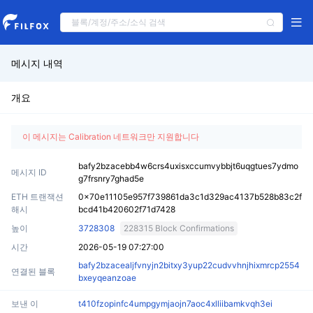
메시지 내역
개요
이 메시지는 Calibration 네트워크만 지원합니다
bafy2bzacebb4w6crs4uxisxccumvybbjt6uqgtues7ydmo
메시지 ID
g7frsnry7ghad5e
ETH 트랜잭션
0x70e11105e957f739861da3c1d329ac4137b528b83c2f
해시
bcd41b420602f71d7428
높이
3728308
228315 Block Confirmations
시간
2026-05-19 07:27:00
bafy2bzacealjfvnyjn2bitxy3yup22cudvvhnjhixmrcp2554
연결된 블록
bxeyqeanzoae
보낸 이
t410fzopinfc4umpgymjaojn7aoc4xlliibamkvqh3ei