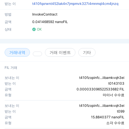
받는 이
t410fqxrwnt452lak4n7jmpmvk327i4mnmql4cm4jnzq
방법
InvokeContract
금액
0.041468592 nanoFIL
상태
OK
거래내역
거래 이벤트
기타
FIL 거래
보내는 이
t410fzopinfc...iibamkvqh3ei
받는 이
t0143103
금액
0.000033096522533682 FIL
유형
마이너 수수료
보내는 이
t410fzopinfc...iibamkvqh3ei
받는 이
t099
금액
15.8840377 nanoFIL
유형
소각 수수료