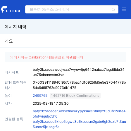
메시지 내역
개요
이 메시지는 Calibration 네트워크만 지원합니다
bafy2bzaceawcojwax7wyowfjq6442nabxc7ipgdtlbbr24
메시지 ID
uc75cbcnmxtm3vc
ETH 트랜잭션
0x00391118940f957c78bac1d109256d5e5e37044778b
해시
8dc8d95762d9073db1475
높이
2499765
1462716 Block Confirmations
시간
2025-03-18 17:35:30
bafy2bzacecer3wzwtimmzypykua3ixtlmyzt3dufk2erfe4
ofofwigufjc5h6
연결된 블록
bafy2bzaced5kiop6ogws3c6xscesm2gxte6gh2ozb7t3uu
5uncz5jxisdgr5s