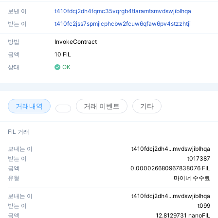
보낸 이
t410fdcj2dh4fqmc35vqrgb4tlaramtsmvdswjiblhqa
받는 이
t410fc2jss7spmjlcphcbw2fcuw6qfaw6pv4stzzhtji
방법
InvokeContract
금액
10 FIL
상태
OK
거래내역
거래 이벤트
기타
FIL 거래
보내는 이
t410fdcj2dh4...mvdswjiblhqa
받는 이
t017387
금액
0.000026680967838076 FIL
유형
마이너 수수료
보내는 이
t410fdcj2dh4...mvdswjiblhqa
받는 이
t099
금액
12.8129731 nanoFIL