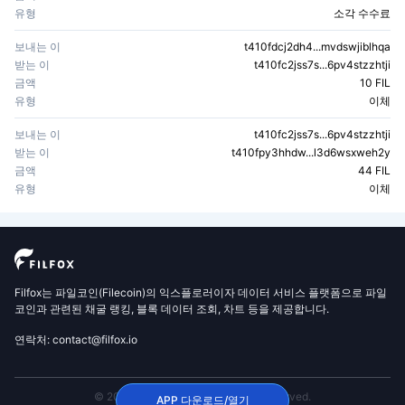
유형
소각 수수료
보내는 이
t410fdcj2dh4...mvdswjiblhqa
받는 이
t410fc2jss7s...6pv4stzzhtji
금액
10 FIL
유형
이체
보내는 이
t410fc2jss7s...6pv4stzzhtji
받는 이
t410fpy3hhdw...l3d6wsxweh2y
금액
44 FIL
유형
이체
Filfox는 파일코인(Filecoin)의 익스플로러이자 데이터 서비스 플랫폼으로 파일
코인과 관련된 채굴 랭킹, 블록 데이터 조회, 차트 등을 제공합니다.
연락처: contact@filfox.io
© 2020 FilFox Project. All Rights Reserved.
APP 다운로드/열기