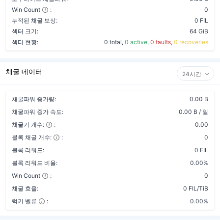
Win Count
:
0
누적된 채굴 보상:
0 FIL
섹터 크기:
64 GiB
섹터 현황:
0 total,
0 active,
0 faults,
0 recoveries
채굴 데이터
24시간
채굴파워 증가량:
0.00 B
채굴파워 증가 속도:
0.00 B / 일
채굴기 개수:
:
0.00
블록 채굴 개수:
:
0
블록 리워드:
0 FIL
블록 리워드 비율:
0.00%
Win Count
:
0
채굴 효율:
0 FIL/TiB
럭키 벨류
:
0.00%