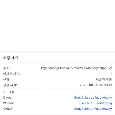
계정 개요
주소:
t2gedachqg6kpawjkf7rhsxw7zk4sqvxgbnnpa3xy
메시지 개수:
1
유형:
채굴자 계정
생성 시간:
2023-08-29 02:59:00
노드 ID:
Owner:
t1cgy6ubsp...a7quvwhwny
Worker:
t3xcctvfbu...aqi5eftpcq
수익자:
t1cgy6ubsp...a7quvwhwny