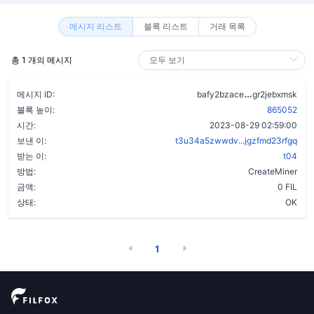
메시지 리스트
블록 리스트
거래 목록
총 1 개의 메시지
asov4f3xb4kq
메시지 ID:
bafy2bzace
gr2jebxmsk
블록 높이:
865052
시간:
2023-08-29 02:59:00
보낸 이:
t3u34a5zwwdv...jgzfmd23rfgq
받는 이:
t04
방법:
CreateMiner
금액:
0 FIL
상태:
OK
1