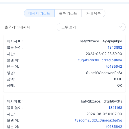
메시지 리스트
블록 리스트
거래 목록
총 7 개의 메시지
bidt63ikfwg5
메시지 ID:
bafy2bzace
4y4piqnbpe
블록 높이:
1843892
시간:
2024-08-02 23:59:00
보낸 이:
t3q4tx7vi3lv...crzsdlpsltma
받는 이:
t0135642
방법:
SubmitWindowedPoSt
금액:
0 FIL
상태:
OK
dv2gpnpetmw
메시지 ID:
bafy2bzace
drqrh6w3ts
블록 높이:
1841168
시간:
2024-08-02 01:17:00
보낸 이:
t3sqorh2udt3...3uorgaxtqd5q
받는 이:
t0135642