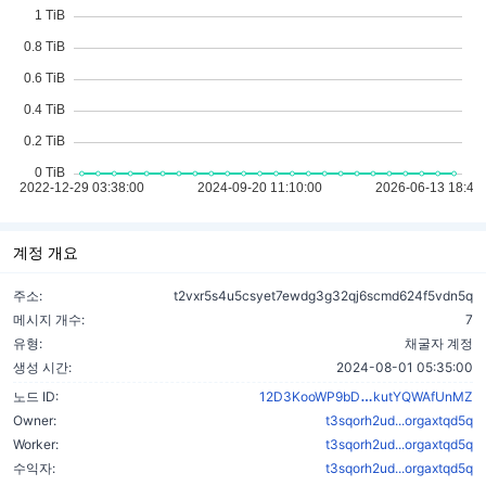
계정 개요
주소:
t2vxr5s4u5csyet7ewdg3g32qj6scmd624f5vdn5q
메시지 개수:
7
유형:
채굴자 계정
생성 시간:
2024-08-01 05:35:00
zvaHXkXK34k
노드 ID:
12D3KooWP9bD
kutYQWAfUnMZ
Owner:
t3sqorh2ud...orgaxtqd5q
Worker:
t3sqorh2ud...orgaxtqd5q
수익자:
t3sqorh2ud...orgaxtqd5q