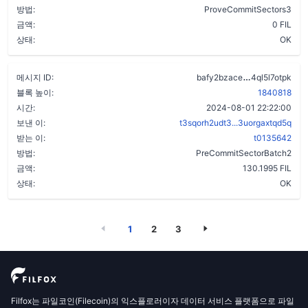
방법:
ProveCommitSectors3
금액:
0 FIL
상태:
OK
b6gwrlhnfg
메시지 ID:
bafy2bzace
4ql5l7otpk
블록 높이:
1840818
시간:
2024-08-01 22:22:00
보낸 이:
t3sqorh2udt3...3uorgaxtqd5q
받는 이:
t0135642
방법:
PreCommitSectorBatch2
금액:
130.1995 FIL
상태:
OK
1
2
3
Filfox는 파일코인(Filecoin)의 익스플로러이자 데이터 서비스 플랫폼으로 파일