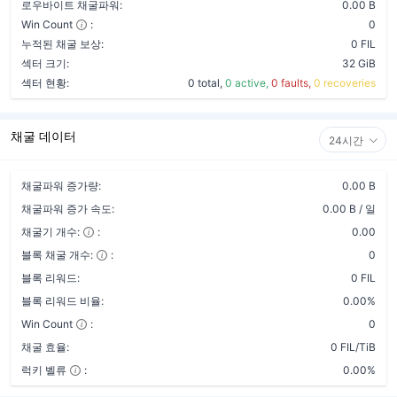
로우바이트 채굴파워:
0.00 B
Win Count
:
0
누적된 채굴 보상:
0 FIL
섹터 크기:
32 GiB
섹터 현황:
0 total,
0 active,
0 faults,
0 recoveries
채굴 데이터
24시간
채굴파워 증가량:
0.00 B
채굴파워 증가 속도:
0.00 B / 일
채굴기 개수:
:
0.00
블록 채굴 개수:
:
0
블록 리워드:
0 FIL
블록 리워드 비율:
0.00%
Win Count
:
0
채굴 효율:
0 FIL/TiB
럭키 벨류
:
0.00%