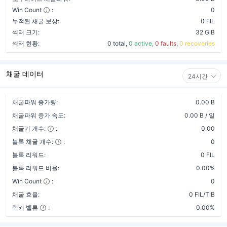
Win Count
:
0
누적된 채굴 보상:
0 FIL
섹터 크기:
32 GiB
섹터 현황:
0 total,
0 active,
0 faults,
0 recoveries
채굴 데이터
24시간
채굴파워 증가량:
0.00 B
채굴파워 증가 속도:
0.00 B / 일
채굴기 개수:
:
0.00
블록 채굴 개수:
:
0
블록 리워드:
0 FIL
블록 리워드 비율:
0.00%
Win Count
:
0
채굴 효율:
0 FIL/TiB
럭키 벨류
:
0.00%