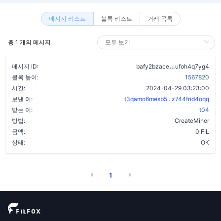
메시지 리스트
블록 리스트
거래 목록
총 1 개의 메시지
cnifmieamvw6e
메시지 ID:
bafy2bzace
ufoh4q7yg4
블록 높이:
1567820
시간:
2024-04-29 03:23:00
보낸 이:
t3qamo6mesb5...z744frid4oqq
받는 이:
t04
방법:
CreateMiner
금액:
0 FIL
상태:
OK
1