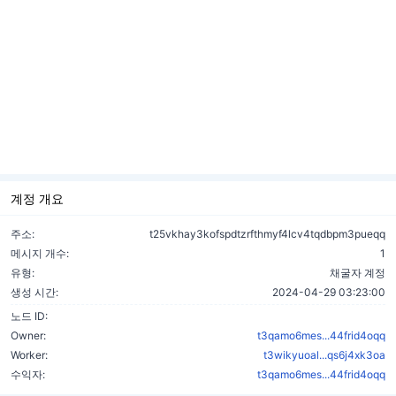
계정 개요
주소:
t25vkhay3kofspdtzrfthmyf4lcv4tqdbpm3pueqq
메시지 개수:
1
유형:
채굴자 계정
생성 시간:
2024-04-29 03:23:00
노드 ID:
Owner:
t3qamo6mes...44frid4oqq
Worker:
t3wikyuoal...qs6j4xk3oa
수익자:
t3qamo6mes...44frid4oqq